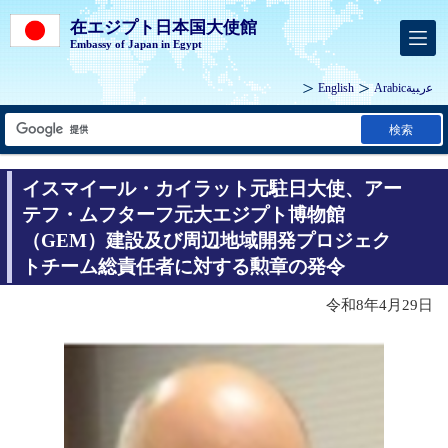
在エジプト日本国大使館
Embassy of Japan in Egypt
English
Arabic
ﻋرﺒﻴﺔ
検索
イスマイール・カイラット元駐日大使、アー
テフ・ムフターフ元大エジプト博物館
（GEM）建設及び周辺地域開発プロジェク
トチーム総責任者に対する勲章の発令
令和8年4月29日