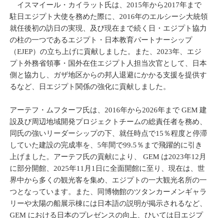
イスマイール・カイラット氏は、2015年から2017年まで
駐日エジプト大使を務めた際に、2016年のエルシーシ大統領
就任後初の訪日の実現、及び現在まで続く日・エジプト協力
の柱の一つであるエジプト・日本教育パートナーシップ
（EJEP）の立ち上げに貢献しました。また、2023年、エジ
プト外務省領事・国外在住エジプト人担当次官として、日本
側と協力し、ガザ地区からの邦人退避にかかる支援を提供す
るなど、日エジプト関係の強化に貢献しました。
アーテフ・ムフターフ氏は、2016年から2026年まで GEM 建
設及び周辺地域開発プロジェクトチームの総責任者を務め、
同氏の強いリーダーシップの下、就任時点で15％程度と停滞
していた建設の完成率を、5年間で99.5％まで飛躍的に引き
上げました。アーテフ氏の貢献により、 GEM は2023年12月
に部分開館、2025年11月1日に全面開館に至り、現在は、世
界中から多くの観光客を集め、エジプトの一大観光名所の一
つとなっています。また、同博物館のツタンカーメンギャラ
リーや太陽の船展示棟には日本語の説明が掲示されるなど、
GEM における日本のプレゼンスの向上、ひいては日エジプ